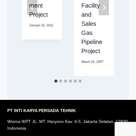
ment
Facility
1999
Project
and
O
Sales
Januari 16, 2011
Gas
Pipeline
Project
Maret 23, 2007
PT INTI KARYA PERSADA
TEHNIK
Wisma IKPT JL. MT. Haryono Kav. 4-5, Jakarta Selatan, 12830
Indonesia