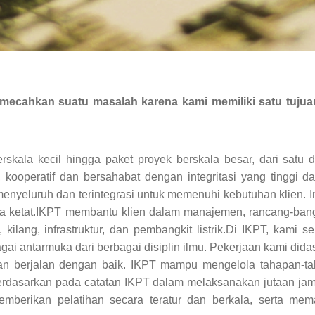
emecahkan suatu masalah karena kami memiliki satu tuju
ala kecil hingga paket proyek berskala besar, dari satu dis
kooperatif dan bersahabat dengan integritasi yang tinggi 
yeluruh dan terintegrasi untuk memenuhi kebutuhan klien. I
ara ketat.IKPT membantu klien dalam manajemen, rancang-bang
, kilang, infrastruktur, dan pembangkit listrik.Di IKPT, kami
ai antarmuka dari berbagai disiplin ilmu. Pekerjaan kami did
an berjalan dengan baik. IKPT mampu mengelola tahapan-taha
rdasarkan pada catatan IKPT dalam melaksanakan jutaan jam 
memberikan pelatihan secara teratur dan berkala, serta m