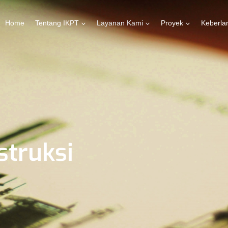
Home
Tentang IKPT
Layanan Kami
Proyek
Keberla
struksi