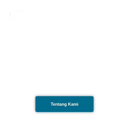
PT INTI KARYA PERSADA
TEHNIK
Perusahaan Jasa Engineering, Procurement, dan
Construction Terintegrasi
Tentang Kami