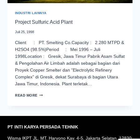
INDUSTRI LAINNYA
Project Sulfuric Acid Plant
Juli 25, 1998
Client : PT. Smelting Co.Capacity : 2.280 MTPD &
H2SO4 (98.5%)Period : Mei 1996 – Juli
1998Location : Gresik, Jawa Timur Pabrik Asam Sulfat
& Pengolahan Air Limbah adalah sebagai bagian dari
Proyek Copper Smelter dan “Electrolytic Refinery
Complex” di Gresik, dekat Surabaya di bagian Utara
Jawa Timur, Indonesia. Plant terletak…
PROJECT
READ MORE
SULFURIC
ACID
PLANT
PT INTI KARYA PERSADA
TEHNIK
Wisma IKPT JL. MT. Haryono Kav. 4-5, Jakarta Selatan, 12830